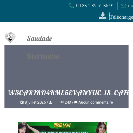
00 33 1 39 51 35 91
co
Télécharge
W3CARIRO4KME5EVANYUC_18_CAF5D
8 juillet 2025
243
Aucun commentaire