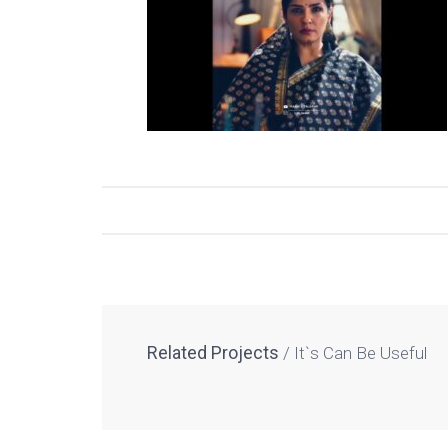
Related Projects
It`s Can Be Useful