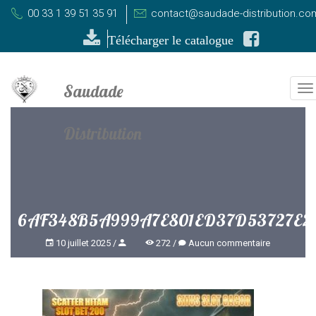
00 33 1 39 51 35 91
contact@saudade-distribution.co
Télécharger le catalogue
T
n
6AF348B5A999A7E801ED37D53727E2
10 juillet 2025
272
Aucun commentaire