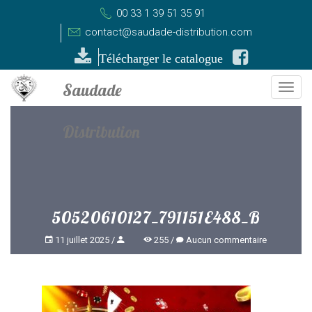
00 33 1 39 51 35 91
contact@saudade-distribution.com
Télécharger le catalogue
Togg
navi
50520610127_791151E488_B
11 juillet 2025
255
Aucun commentaire