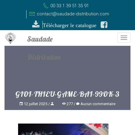
00 33 1 39 51 35 91
contact@saudade-distribution.com
Télécharger le catalogue
Togg
navi
GIOI-THIEU-GAME-BAI-99OK-3
12 juillet 2025
277
Aucun commentaire