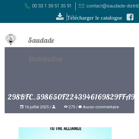
00 33 1 39 51 35 91
contact@saudade-distri
Télécharger le catalogue
298BFC_598650F2243946169829FFA9
16 juillet 2025
275
Aucun commentaire