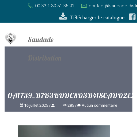
00 33 1 39 51 35 91
contact@saudade-distr
Télécharger le catalogue
0A1739_B7B3BDDC8D3B418CADD2E2
16 juillet 2025
285
Aucun commentaire