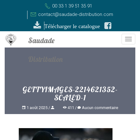
00 33 1 39 51 35 91
contact@saudade-distribution.com
Télécharger le catalogue
Togg
navi
GETTYIMAGES-2214621352-
SCALED-1
1 août 2025
411
Aucun commentaire