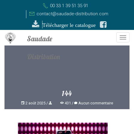
00 33 1 39 51 35 91
contact@saudade-distribution.com
Télécharger le catalogue
Togg
navi
144
2 août 2025
431
Aucun commentaire