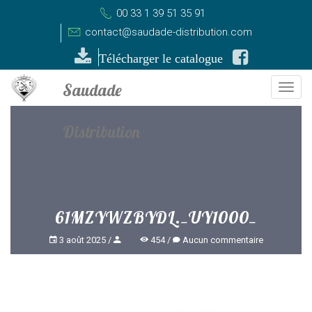
00 33 1 39 51 35 91
contact@saudade-distribution.com
Télécharger le catalogue
Togg
navi
61MZYWZBYDL._UY1000_
3 août 2025
454
Aucun commentaire