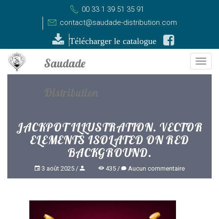
00 33 1 39 51 35 91
contact@saudade-distribution.com
Télécharger le catalogue
Togg
navi
JACKPOT ILLUSTRATION. VECTOR
ELEMENTS ISOLATED ON RED
BACKGROUND.
3 août 2025
435
Aucun commentaire