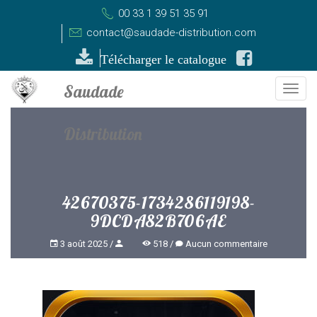
00 33 1 39 51 35 91
contact@saudade-distribution.com
Télécharger le catalogue
Togg
navi
42670375-1734286119198-
9DCDA82B706AE
3 août 2025
518
Aucun commentaire