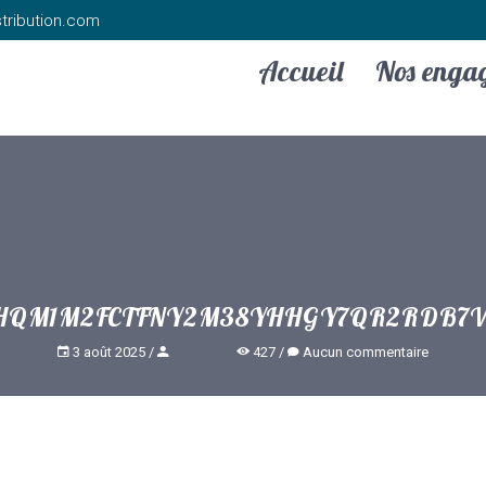
tribution.com
Accueil
Nos enga
HQM1M2FCTFNY2M38YHHGY7QR2RDB7
3 août 2025
427
Aucun commentaire