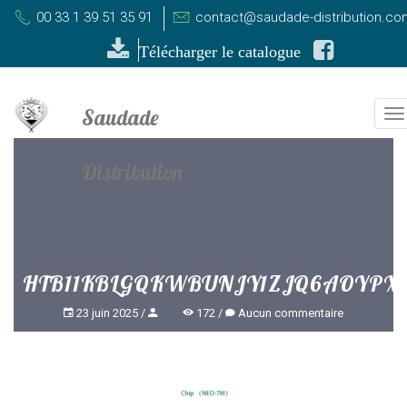
00 33 1 39 51 35 91
contact@saudade-distribution.co
Télécharger le catalogue
T
n
HTB11KBLGQKWBUNJY1ZJQ6AOYPX
23 juin 2025
172
Aucun commentaire