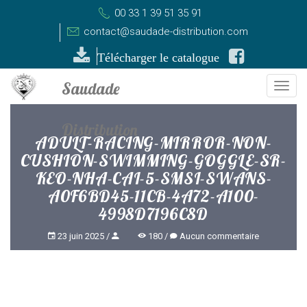
00 33 1 39 51 35 91
contact@saudade-distribution.com
Télécharger le catalogue
Togg
navi
ADULT-RACING-MIRROR-NON-
CUSHION-SWIMMING-GOGGLE-SR-
KEO-NHA-CAI-5-SMSI-SWANS-
A0F6BD45-11CB-4A72-A100-
4998D7196C8D
23 juin 2025
180
Aucun commentaire