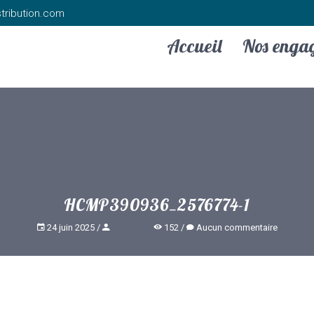
tribution.com
Accueil
Nos enga
HCMP390936_2576774-1
24 juin 2025
152
Aucun commentaire