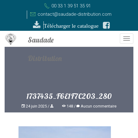
00 33 1 39 51 35 91
contact@saudade-distribution.com
Télécharger le catalogue
Togg
navi
1737435_F6E1F7C203_280
24 juin 2025
148
Aucun commentaire