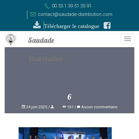
00 33 1 39 51 35 91
contact@saudade-distribution.com
Télécharger le catalogue
Togg
navi
6
24 juin 2025
161
Aucun commentaire