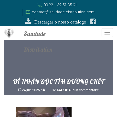
00 33 1 39 51 35 91
contact@saudade-distribution.com
Descargar o nosso catálogo
Togg
navi
BỈ NHÂN ĐỘC TÌM ĐƯỜNG CHẾT
24 juin 2025
144
Aucun commentaire