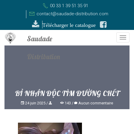
00 33 1 39 51 35 91
contact@saudade-distribution.com
Télécharger le catalogue
Togg
navi
BỈ NHÂN ĐỘC TÌM ĐƯỜNG CHẾT
24 juin 2025
143
Aucun commentaire